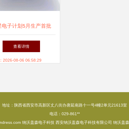
星电子计划5月生产首批
M4E内存性能样品，纳沃
查看详情
森电子科技或迎新机遇
26-08-06 06:58:29
地址：陕西省西安市高新区丈八街办唐延南路十一号4幢2单元21613室
电话：029-861**
ndress.com
纳沃盖森电子科技
西安纳沃盖森电子科技有限公司
纳沃盖