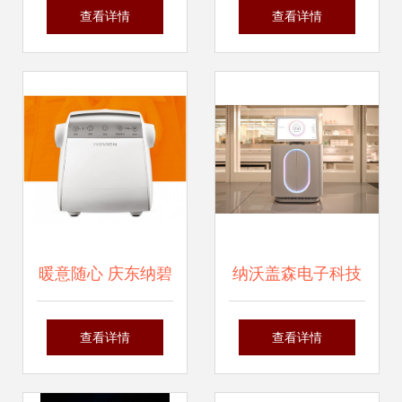
——天马微电子闪
之殇与纳沃盖森电
查看详情
查看详情
耀ICDT 2026国际
子科技的救赎
显示技术大会
暖意随心 庆东纳碧
纳沃盖森电子科技
安采暖产品携手纳
创新驱动下的行业
查看详情
查看详情
沃盖森科技，抵御
新锐