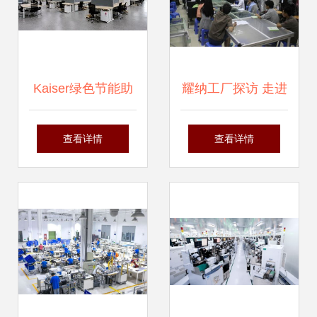
新机遇
Kaiser绿色节能助
耀纳工厂探访 走进
力双控创新，庆东
纳沃盖森电子科技
查看详情
查看详情
纳碧安新工厂顺利
的匠心与创新
落成