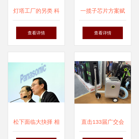
灯塔工厂的另类 科
一揽子芯片方案赋
技公司阿里与它的
能家电升级——群
查看详情
查看详情
犀牛工厂
芯微电子助力企业
焕新纳沃盖森
松下面临大抉择 相
直击133届广交会