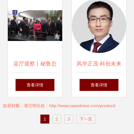
产品背后的科技密
性位置传感器，赋
码
能纳沃盖森电子科
技前沿应用
蓝厅观察丨秘鲁总
风华正茂·科创未来
统博鲁阿尔特首访
——年度中国科技
查看详情
查看详情
中国 跨越太平洋的
青年英雄榜发布侧
如若转载，请注明出处：http://www.xaendress.com/product/
走亲走近与纳沃盖
记
1
2
3
下一页