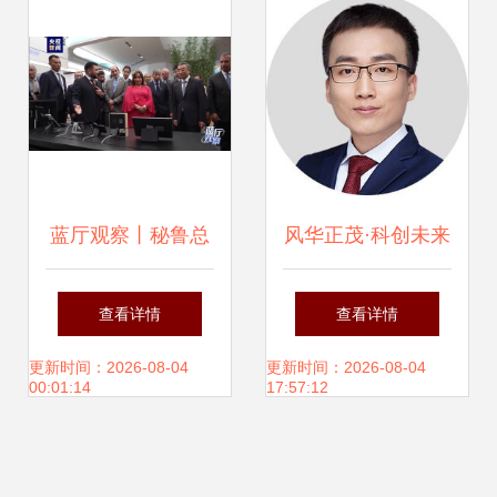
产品背后的科技密
性位置传感器，赋
码
能纳沃盖森电子科
技前沿应用
蓝厅观察丨秘鲁总
风华正茂·科创未来
统博鲁阿尔特首访
——年度中国科技
查看详情
查看详情
中国 跨越太平洋的
青年英雄榜发布侧
更新时间：2026-08-04
更新时间：2026-08-04
00:01:14
17:57:12
走亲走近与纳沃盖
记